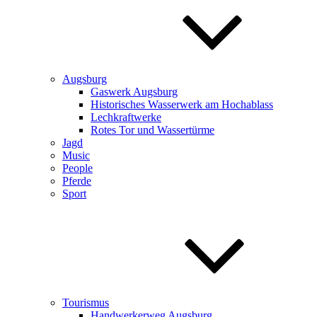
Augsburg
Gaswerk Augsburg
Historisches Wasserwerk am Hochablass
Lechkraftwerke
Rotes Tor und Wassertürme
Jagd
Music
People
Pferde
Sport
Tourismus
Handwerkerweg Augsburg