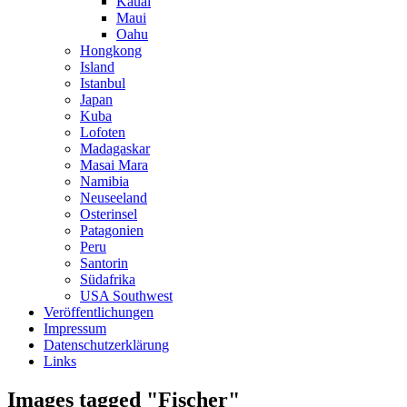
Kauai
Maui
Oahu
Hongkong
Island
Istanbul
Japan
Kuba
Lofoten
Madagaskar
Masai Mara
Namibia
Neuseeland
Osterinsel
Patagonien
Peru
Santorin
Südafrika
USA Southwest
Veröffentlichungen
Impressum
Datenschutzerklärung
Links
Images tagged "Fischer"