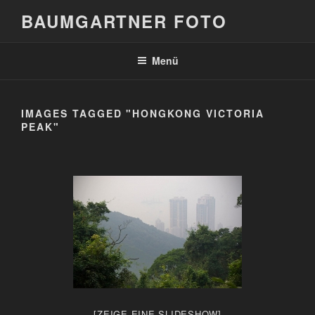
Zum
BAUMGARTNER FOTO
Inhalt
springen
Menü
IMAGES TAGGED "HONGKONG VICTORIA
PEAK"
[ZEIGE EINE SLIDESHOW]