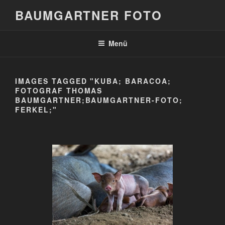
Zum
BAUMGARTNER FOTO
Inhalt
springen
Menü
IMAGES TAGGED "KUBA; BARACOA;
FOTOGRAF THOMAS
BAUMGARTNER;BAUMGARTNER-FOTO;
FERKEL;"