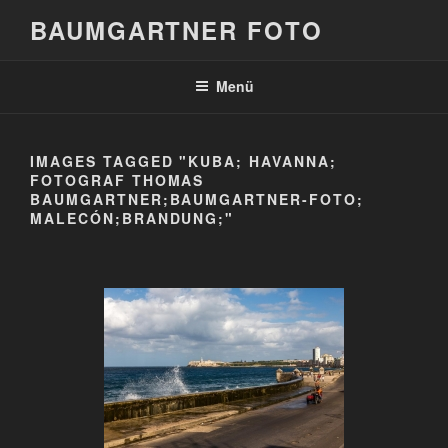
Zum
BAUMGARTNER FOTO
Inhalt
springen
Menü
IMAGES TAGGED "KUBA; HAVANNA;
FOTOGRAF THOMAS
BAUMGARTNER;BAUMGARTNER-FOTO;
MALECÓN;BRANDUNG;"