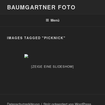
Zum
BAUMGARTNER FOTO
Inhalt
springen
Menü
IMAGES TAGGED "PICKNICK"
[ZEIGE EINE SLIDESHOW]
Datenschutzerklärung
Stolz präsentiert von WordPress