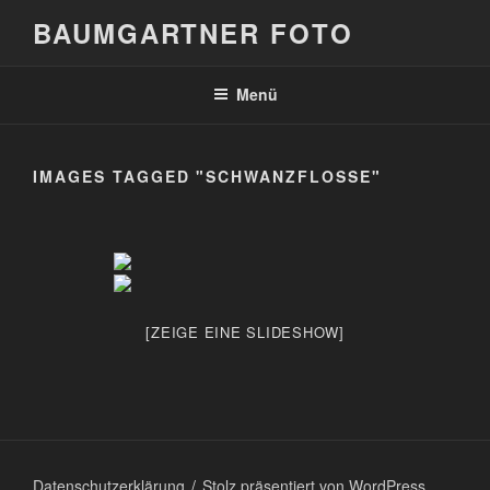
Zum
BAUMGARTNER FOTO
Inhalt
springen
Menü
IMAGES TAGGED "SCHWANZFLOSSE"
[ZEIGE EINE SLIDESHOW]
Datenschutzerklärung
Stolz präsentiert von WordPress