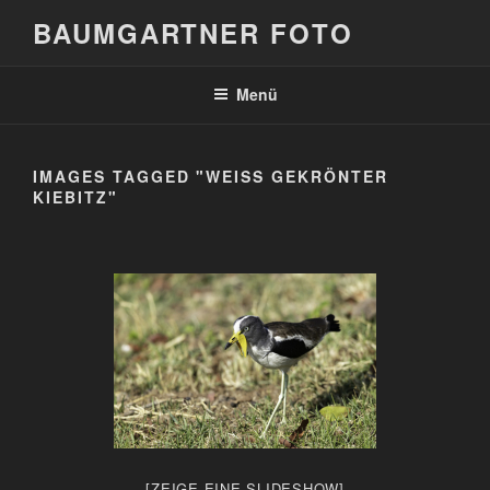
Zum
BAUMGARTNER FOTO
Inhalt
springen
Menü
IMAGES TAGGED "WEISS GEKRÖNTER K
IEBITZ"
[ZEIGE EINE SLIDESHOW]